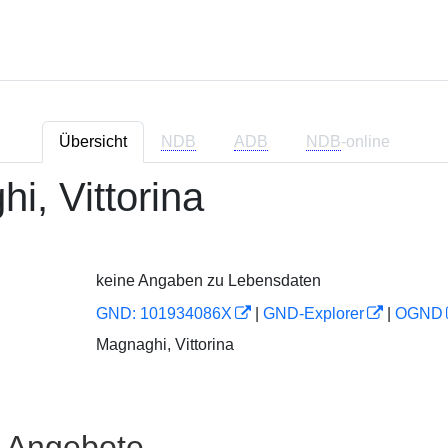
Übersicht
NDB
ADB
NDB
-online
i, Vittorina
keine Angaben zu Lebensdaten
GND: 101934086X
|
GND-Explorer
|
OGND
Magnaghi, Vittorina
e Angebote