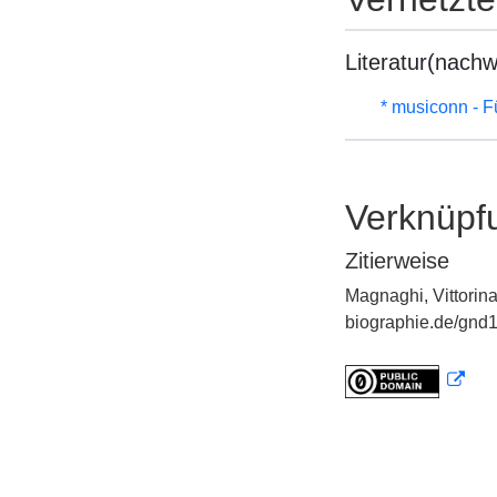
Literatur(nachw
* musiconn - F
Verknüpf
Zitierweise
Magnaghi, Vittorina
biographie.de/gnd