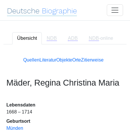
Deutsche
Biographie
Übersicht
NDB
ADB
NDB
-online
Quellen
Literatur
Objekte
Orte
Zitierweise
Mäder, Regina Christina Maria
Lebensdaten
1668 – 1714
Geburtsort
Münden