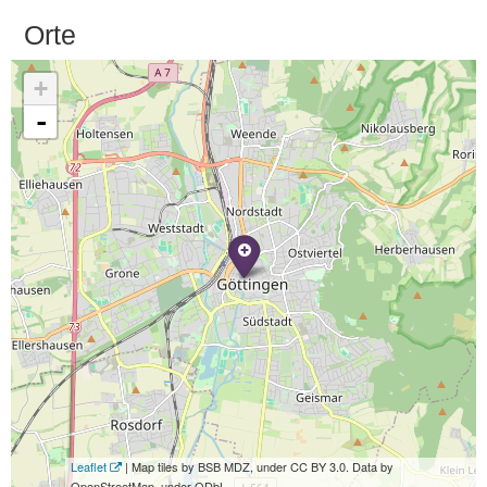
Orte
+
-
Leaflet
| Map tiles by BSB MDZ, under CC BY 3.0. Data by
OpenStreetMap, under ODbL.