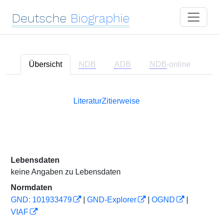
Deutsche
Biographie
Übersicht
NDB
ADB
NDB
-online
Literatur
Zitierweise
Lebensdaten
keine Angaben zu Lebensdaten
Normdaten
GND: 101933479
|
GND-Explorer
|
OGND
|
VIAF