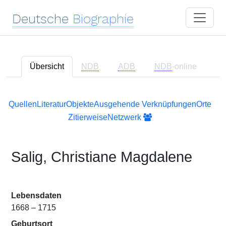
Deutsche
Biographie
Übersicht
NDB
ADB
NDB
-online
Quellen
Literatur
Objekte
Ausgehende Verknüpfungen
Orte
Zitierweise
Netzwerk
Salig, Christiane Magdalene
Lebensdaten
1668 – 1715
Geburtsort