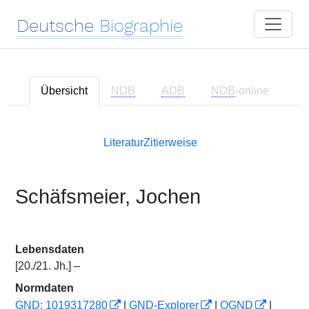
Deutsche
Biographie
Übersicht
NDB
ADB
NDB
-online
Literatur
Zitierweise
Schäfsmeier, Jochen
Lebensdaten
[20./21. Jh.] –
Normdaten
GND: 1019317280
|
GND-Explorer
|
OGND
|