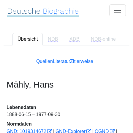
Deutsche
Biographie
Übersicht
NDB
ADB
NDB
-online
Quellen
Literatur
Zitierweise
Mähly, Hans
Lebensdaten
1888-06-15 – 1977-09-30
Normdaten
GND: 1019314672
|
GND-Explorer
|
OGND
|