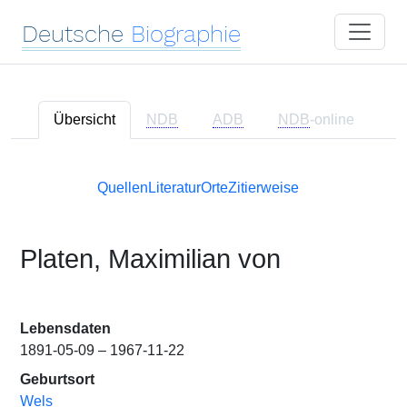
Deutsche
Biographie
Übersicht
NDB
ADB
NDB
-online
Quellen
Literatur
Orte
Zitierweise
Platen, Maximilian von
Lebensdaten
1891-05-09 – 1967-11-22
Geburtsort
Wels