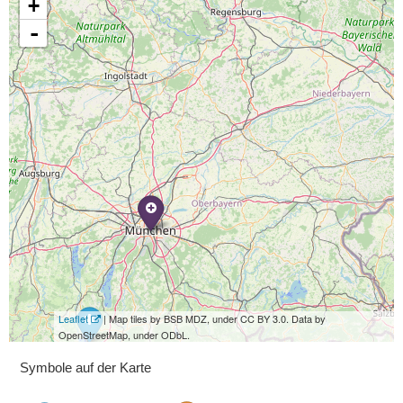
+
-
Leaflet
| Map tiles by BSB MDZ, under CC BY 3.0. Data by
OpenStreetMap, under ODbL.
Symbole auf der Karte