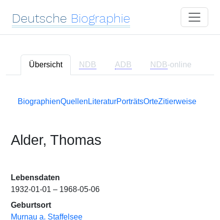
Deutsche
Biographie
Übersicht
NDB
ADB
NDB
-online
Biographien
Quellen
Literatur
Porträts
Orte
Zitierweise
Alder, Thomas
Lebensdaten
1932-01-01 – 1968-05-06
Geburtsort
Murnau a. Staffelsee