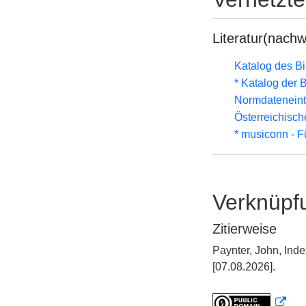
Literatur(nachw
Katalog des B
* Katalog der
Normdateneint
Österreichisc
* musiconn - F
Verknüpf
Zitierweise
Paynter, John, Ind
[07.08.2026].