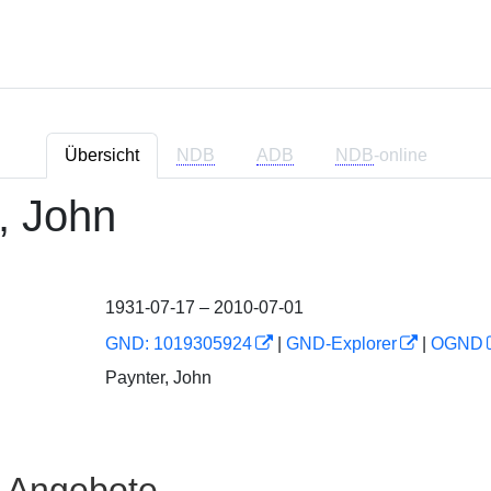
Übersicht
NDB
ADB
NDB
-online
, John
1931-07-17 – 2010-07-01
GND: 1019305924
|
GND-Explorer
|
OGND
Paynter, John
e Angebote