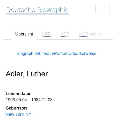
Deutsche
Biographie
Übersicht
NDB
ADB
NDB
-online
Biographien
Literatur
Porträts
Orte
Zitierweise
Adler, Luther
Lebensdaten
1903-05-04 – 1984-12-08
Geburtsort
New York, NY