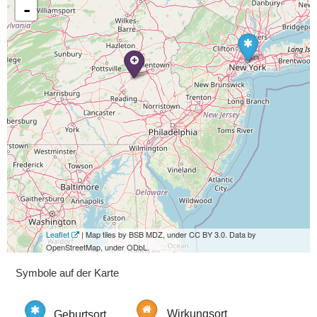
-
Leaflet
| Map tiles by BSB MDZ, under CC BY 3.0. Data by
OpenStreetMap, under ODbL.
Symbole auf der Karte
Geburtsort
Wirkungsort