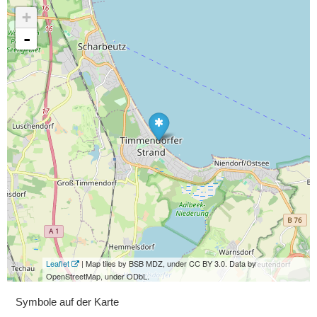
+
-
Leaflet
| Map tiles by BSB MDZ, under CC BY 3.0. Data by
OpenStreetMap, under ODbL.
Symbole auf der Karte