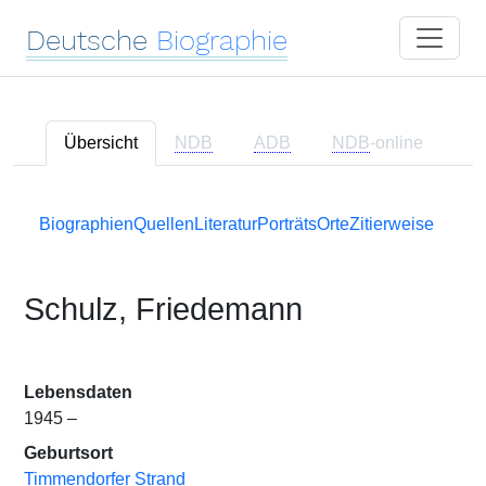
Deutsche
Biographie
Übersicht
NDB
ADB
NDB
-online
Biographien
Quellen
Literatur
Porträts
Orte
Zitierweise
Schulz, Friedemann
Lebensdaten
1945 –
Geburtsort
Timmendorfer Strand