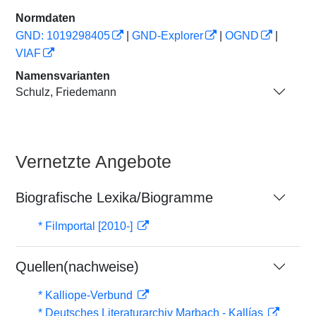
Normdaten
GND: 1019298405
|
GND-Explorer
|
OGND
|
VIAF
Namensvarianten
Schulz, Friedemann
Vernetzte Angebote
Biografische Lexika/Biogramme
* Filmportal [2010-]
Quellen(nachweise)
* Kalliope-Verbund
* Deutsches Literaturarchiv Marbach - Kallías