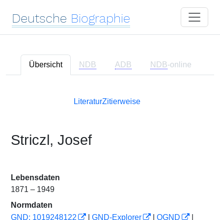
Deutsche
Biographie
Übersicht
NDB
ADB
NDB
-online
Literatur
Zitierweise
Striczl, Josef
Lebensdaten
1871 – 1949
Normdaten
GND: 1019248122
|
GND-Explorer
|
OGND
|