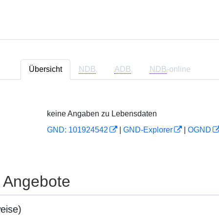
Übersicht
NDB
ADB
NDB
-online
keine Angaben zu Lebensdaten
GND: 101924542
|
GND-Explorer
|
OGND
e Angebote
eise)