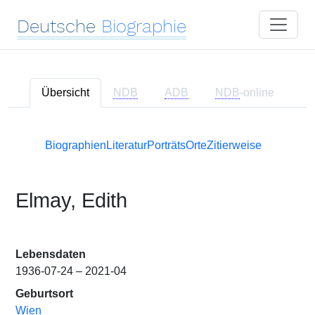
Deutsche
Biographie
Übersicht
NDB
ADB
NDB
-online
Biographien
Literatur
Porträts
Orte
Zitierweise
Elmay, Edith
Lebensdaten
1936-07-24 – 2021-04
Geburtsort
Wien