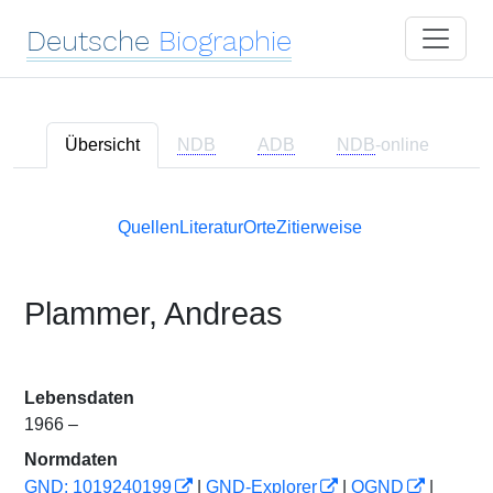
Deutsche
Biographie
Übersicht
NDB
ADB
NDB
-online
Quellen
Literatur
Orte
Zitierweise
Plammer, Andreas
Lebensdaten
1966 –
Normdaten
GND: 1019240199
|
GND-Explorer
|
OGND
|