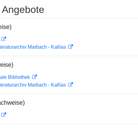
e Angebote
ise)
D
teraturarchiv Marbach - Kallías
eise)
ale Bibliothek
teraturarchiv Marbach - Kallías
achweise)
D