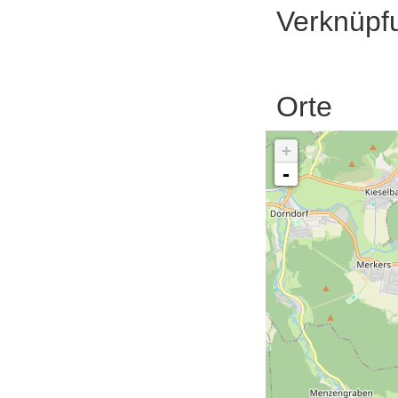
Verknüpf
Orte
+
-