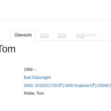
Übersicht
NDB
ADB
NDB
-online
 Tom
1966 –
Bad Salzungen
GND: 1019221720
|
GND-Explorer
|
OGND
Riebe, Tom