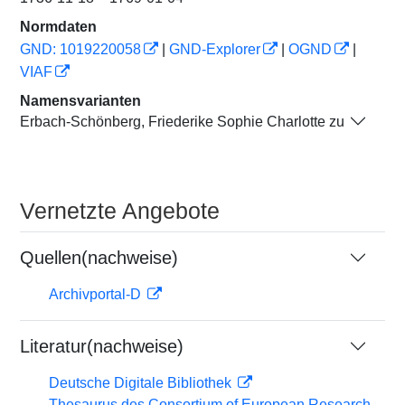
Normdaten
GND: 1019220058
|
GND-Explorer
|
OGND
|
VIAF
Namensvarianten
Erbach-Schönberg, Friederike Sophie Charlotte zu
Vernetzte Angebote
Quellen(nachweise)
Archivportal-D
Literatur(nachweise)
Deutsche Digitale Bibliothek
Thesaurus des Consortium of European Research