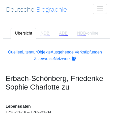
Deutsche
Biographie
Übersicht
NDB
ADB
NDB
-online
Quellen
Literatur
Objekte
Ausgehende Verknüpfungen
Zitierweise
Netzwerk
Erbach-Schönberg, Friederike
Sophie Charlotte zu
Lebensdaten
1736-11-18 – 1769-01-04