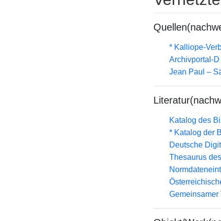
Quellen(nachwe
* Kalliope-Ve
Archivportal-
Jean Paul – Sä
Literatur(nachw
Katalog des B
* Katalog der
Deutsche Digit
Thesaurus des
Normdateneint
Österreichisc
Gemeinsamer 