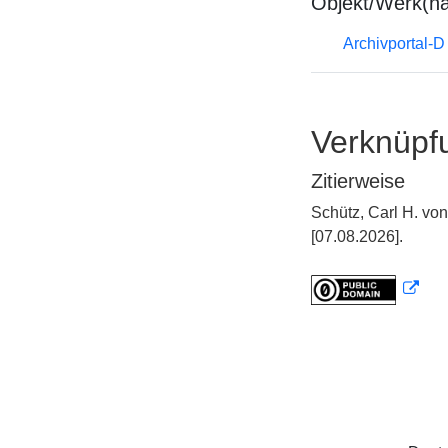
Objekt/Werk(n
Archivportal-
Verknüpf
Zitierweise
Schütz, Carl H. v
[07.08.2026].