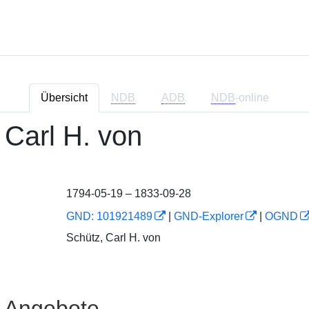
Übersicht
NDB
ADB
NDB
-online
 Carl H. von
1794-05-19 – 1833-09-28
GND: 101921489
|
GND-Explorer
|
OGND
Schütz, Carl H. von
e Angebote