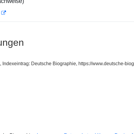
achweise)
D
ungen
on, Indexeintrag: Deutsche Biographie, https://www.deutsche-b