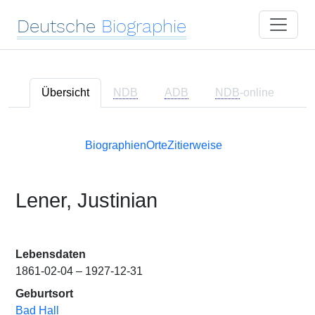
Deutsche
Biographie
Übersicht
NDB
ADB
NDB
-online
Biographien
Orte
Zitierweise
Lener, Justinian
Lebensdaten
1861-02-04 – 1927-12-31
Geburtsort
Bad Hall