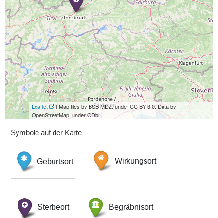
Leaflet
| Map tiles by BSB MDZ, under CC BY 3.0. Data by
OpenStreetMap, under ODbL.
Symbole auf der Karte
Geburtsort
Wirkungsort
Sterbeort
Begräbnisort