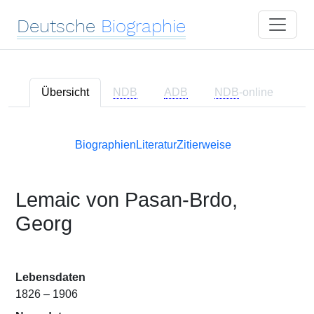
Deutsche
Biographie
Übersicht
NDB
ADB
NDB
-online
Biographien
Literatur
Zitierweise
Lemaic von Pasan-Brdo,
Georg
Lebensdaten
1826 – 1906