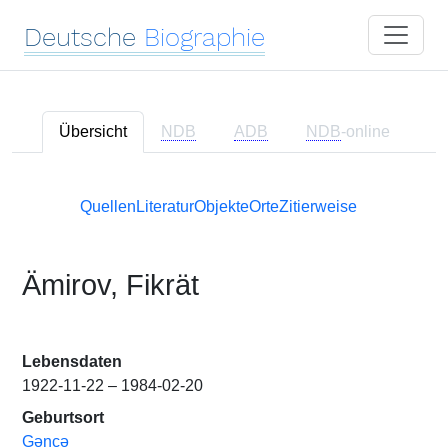
Deutsche
Biographie
Übersicht
NDB
ADB
NDB
-online
Quellen
Literatur
Objekte
Orte
Zitierweise
Ämirov, Fikrät
Lebensdaten
1922-11-22 – 1984-02-20
Geburtsort
Gəncə