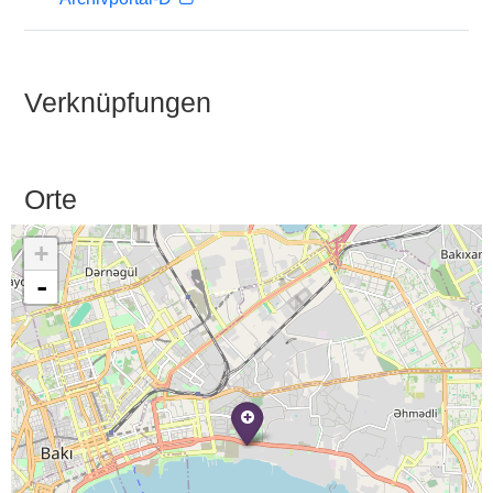
Verknüpfungen
Orte
+
-