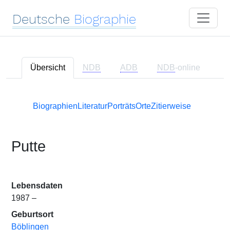
Deutsche
Biographie
Übersicht
NDB
ADB
NDB
-online
Biographien
Literatur
Porträts
Orte
Zitierweise
Putte
Lebensdaten
1987 –
Geburtsort
Böblingen