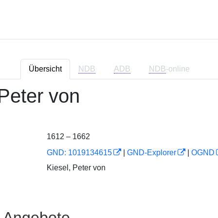
Übersicht
NDB
ADB
NDB
-online
 Peter von
1612 – 1662
GND: 1019134615
|
GND-Explorer
|
OGND
Kiesel, Peter von
e Angebote