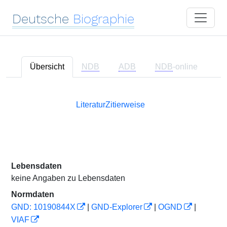
Deutsche
Biographie
Übersicht
NDB
ADB
NDB
-online
Literatur
Zitierweise
Lebensdaten
keine Angaben zu Lebensdaten
Normdaten
GND: 10190844X
|
GND-Explorer
|
OGND
|
VIAF