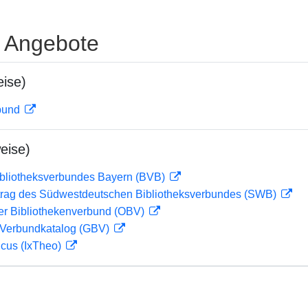
e Angebote
ise)
rbund
eise)
ibliotheksverbundes Bayern (BVB)
rag des Südwestdeutschen Bibliotheksverbundes (SWB)
her Bibliothekenverbund (OBV)
Verbundkatalog (GBV)
icus (IxTheo)