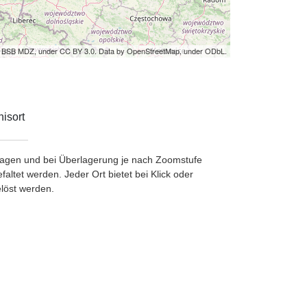
by BSB MDZ, under CC BY 3.0. Data by OpenStreetMap, under ODbL.
isort
etragen und bei Überlagerung je nach Zoomstufe
ltet werden. Jeder Ort bietet bei Klick oder
löst werden.