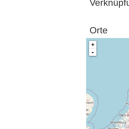
Verknüpf
Orte
+
-