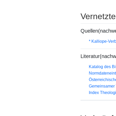
Vernetzt
Quellen(nachwe
* Kalliope-Ve
Literatur(nachw
Katalog des B
Normdateneint
Österreichisc
Gemeinsamer 
Index Theolog