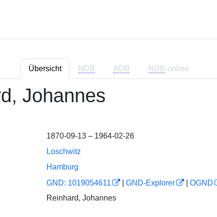
Übersicht
NDB
ADB
NDB
-online
rd, Johannes
1870-09-13 – 1964-02-26
Loschwitz
Hamburg
GND: 1019054611
|
GND-Explorer
|
OGND
Reinhard, Johannes