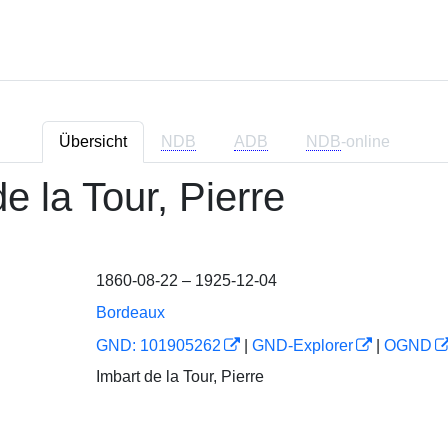
Übersicht
NDB
ADB
NDB
-online
e la Tour, Pierre
1860-08-22 – 1925-12-04
Bordeaux
GND: 101905262
|
GND-Explorer
|
OGND
Imbart de la Tour, Pierre