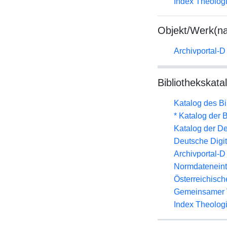
Index Theolog
Objekt/Werk(n
Archivportal-
Bibliothekskata
Katalog des B
* Katalog der
Katalog der D
Deutsche Digit
Archivportal-
Normdateneint
Österreichisc
Gemeinsamer 
Index Theolog