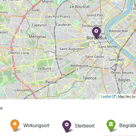
Leaflet
| Map tiles 
te
Wirkungsort
Sterbeort
Begräbn