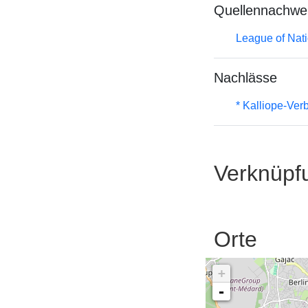
Quellennachwe
League of Nat
Nachlässe
* Kalliope-Ve
Verknüpf
Orte
+
-