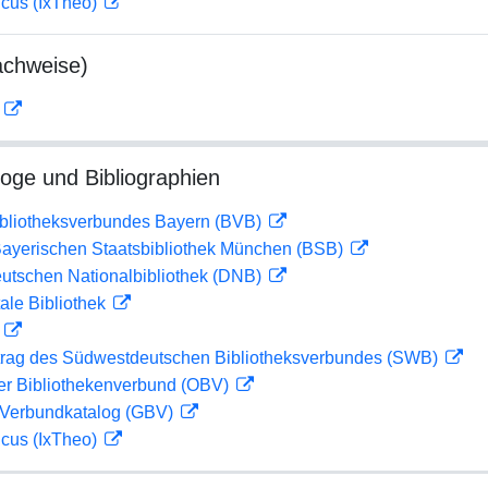
icus (IxTheo)
achweise)
D
loge und Bibliographien
ibliotheksverbundes Bayern (BVB)
 Bayerischen Staatsbibliothek München (BSB)
eutschen Nationalbibliothek (DNB)
ale Bibliothek
D
rag des Südwestdeutschen Bibliotheksverbundes (SWB)
her Bibliothekenverbund (OBV)
Verbundkatalog (GBV)
icus (IxTheo)