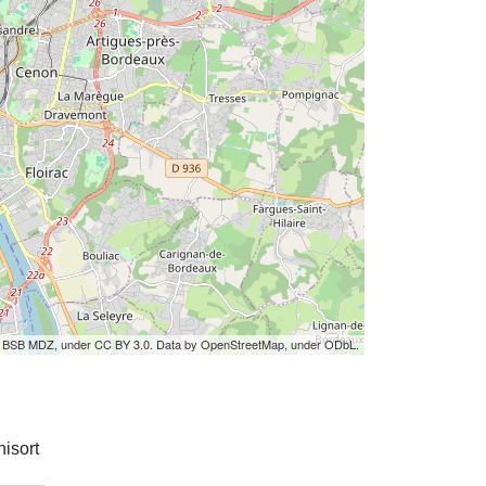
by BSB MDZ, under CC BY 3.0. Data by OpenStreetMap, under ODbL.
isort