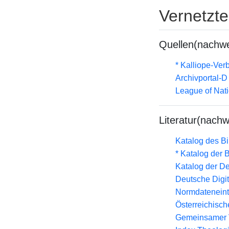
Vernetzt
Quellen(nachwe
* Kalliope-Ve
Archivportal-
League of Nat
Literatur(nachw
Katalog des B
* Katalog der
Katalog der D
Deutsche Digit
Normdateneint
Österreichisc
Gemeinsamer 