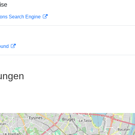
ise
ions Search Engine
rbund
ungen