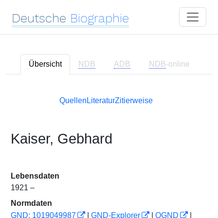
Deutsche
Biographie
Übersicht
NDB
ADB
NDB
-online
Quellen
Literatur
Zitierweise
Kaiser, Gebhard
Lebensdaten
1921 –
Normdaten
GND: 1019049987
|
GND-Explorer
|
OGND
|