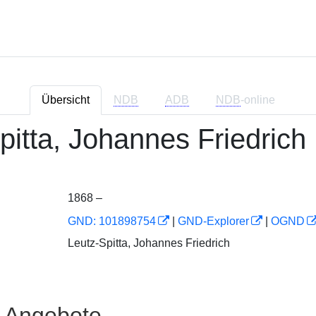
Übersicht
NDB
ADB
NDB
-online
pitta, Johannes Friedrich
1868 –
GND: 101898754
|
GND-Explorer
|
OGND
Leutz-Spitta, Johannes Friedrich
e Angebote