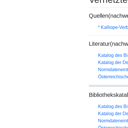
Quellen(nachwe
* Kalliope-Ve
Literatur(nachw
Katalog des B
Katalog der D
Normdateneint
Österreichisc
Bibliothekskata
Katalog des B
Katalog der D
Normdateneint
Österreichisc