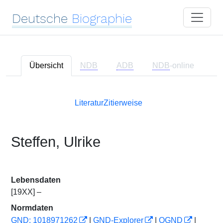
Deutsche
Biographie
Übersicht
NDB
ADB
NDB
-online
Literatur
Zitierweise
Steffen, Ulrike
Lebensdaten
[19XX] –
Normdaten
GND: 1018971262
|
GND-Explorer
|
OGND
|