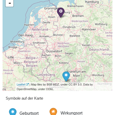
-
Leaflet
| Map tiles by BSB MDZ, under CC BY 3.0. Data by
OpenStreetMap, under ODbL.
Symbole auf der Karte
Geburtsort
Wirkungsort