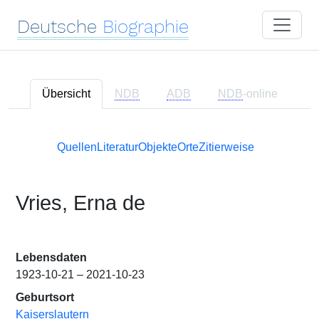
Deutsche
Biographie
Übersicht
NDB
ADB
NDB
-online
Quellen
Literatur
Objekte
Orte
Zitierweise
Vries, Erna de
Lebensdaten
1923-10-21 – 2021-10-23
Geburtsort
Kaiserslautern