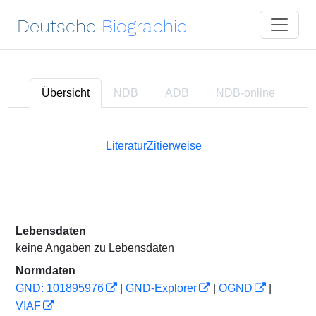
Deutsche
Biographie
Übersicht
NDB
ADB
NDB
-online
Literatur
Zitierweise
Lebensdaten
keine Angaben zu Lebensdaten
Normdaten
GND: 101895976
|
GND-Explorer
|
OGND
|
VIAF