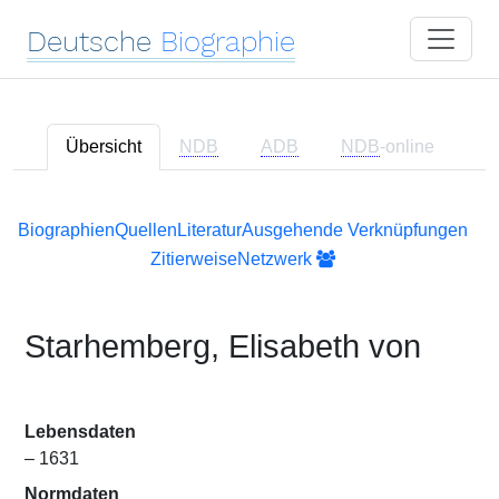
Deutsche
Biographie
Übersicht
NDB
ADB
NDB
-online
Biographien
Quellen
Literatur
Ausgehende Verknüpfungen
Zitierweise
Netzwerk
Starhemberg, Elisabeth von
Lebensdaten
– 1631
Normdaten