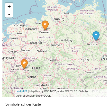
+
-
Leaflet
| Map tiles by BSB MDZ, under CC BY 3.0. Data by
OpenStreetMap, under ODbL.
Symbole auf der Karte