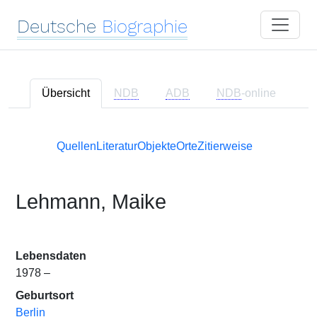
Deutsche
Biographie
Übersicht
NDB
ADB
NDB
-online
Quellen
Literatur
Objekte
Orte
Zitierweise
Lehmann, Maike
Lebensdaten
1978 –
Geburtsort
Berlin