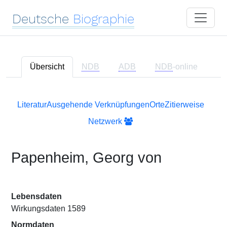
Deutsche
Biographie
Übersicht
NDB
ADB
NDB
-online
Literatur
Ausgehende Verknüpfungen
Orte
Zitierweise
Netzwerk
Papenheim, Georg von
Lebensdaten
Wirkungsdaten 1589
Normdaten