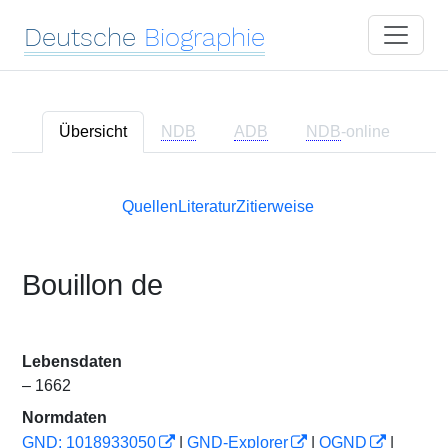
Deutsche
Biographie
Übersicht
NDB
ADB
NDB
-online
Quellen
Literatur
Zitierweise
Bouillon de
Lebensdaten
– 1662
Normdaten
GND: 1018933050
|
GND-Explorer
|
OGND
|