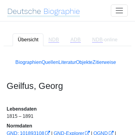
Deutsche
Biographie
Übersicht
NDB
ADB
NDB
-online
Biographien
Quellen
Literatur
Objekte
Zitierweise
Geilfus, Georg
Lebensdaten
1815 – 1891
Normdaten
GND: 101893108
|
GND-Explorer
|
OGND
|