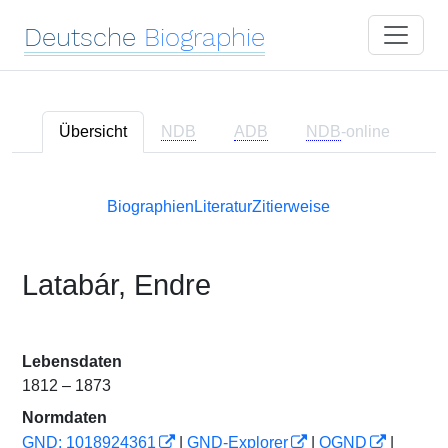
Deutsche
Biographie
Übersicht
NDB
ADB
NDB
-online
Biographien
Literatur
Zitierweise
Latabár, Endre
Lebensdaten
1812 – 1873
Normdaten
GND: 1018924361
|
GND-Explorer
|
OGND
|