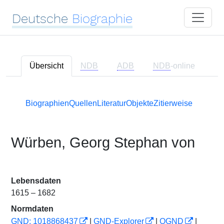
Deutsche
Biographie
Übersicht
NDB
ADB
NDB
-online
Biographien
Quellen
Literatur
Objekte
Zitierweise
Würben, Georg Stephan von
Lebensdaten
1615 – 1682
Normdaten
GND: 1018868437
|
GND-Explorer
|
OGND
|