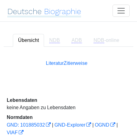
Deutsche
Biographie
Übersicht
NDB
ADB
NDB
-online
Literatur
Zitierweise
Lebensdaten
keine Angaben zu Lebensdaten
Normdaten
GND: 101885032
|
GND-Explorer
|
OGND
|
VIAF