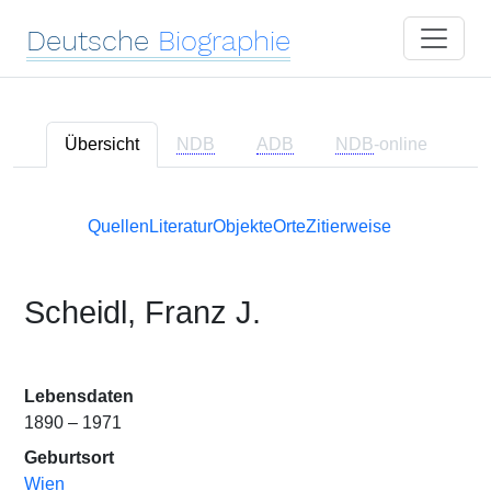
Deutsche
Biographie
Übersicht
NDB
ADB
NDB
-online
Quellen
Literatur
Objekte
Orte
Zitierweise
Scheidl, Franz J.
Lebensdaten
1890 – 1971
Geburtsort
Wien