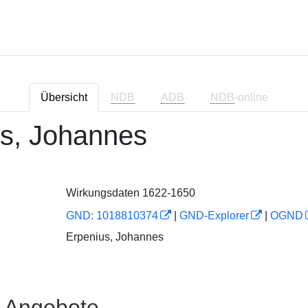
Übersicht
NDB
ADB
NDB
-online
s, Johannes
Wirkungsdaten 1622-1650
GND: 1018810374
|
GND-Explorer
|
OGND
Erpenius, Johannes
e Angebote