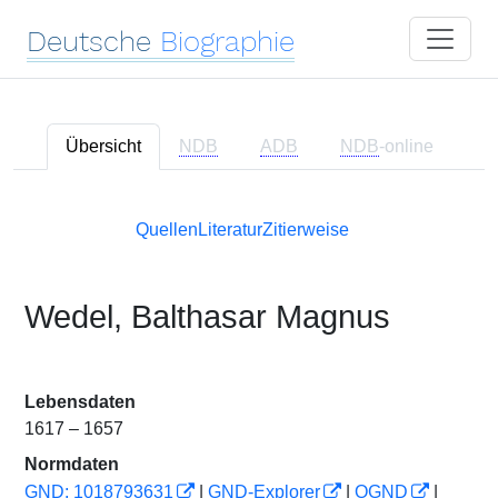
Deutsche
Biographie
Übersicht
NDB
ADB
NDB
-online
Quellen
Literatur
Zitierweise
Wedel, Balthasar Magnus
Lebensdaten
1617 – 1657
Normdaten
GND: 1018793631
|
GND-Explorer
|
OGND
|