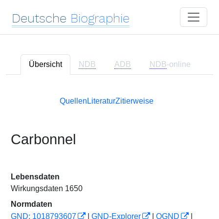
Deutsche
Biographie
Übersicht
NDB
ADB
NDB
-online
Quellen
Literatur
Zitierweise
Carbonnel
Lebensdaten
Wirkungsdaten 1650
Normdaten
GND: 1018793607
|
GND-Explorer
|
OGND
|