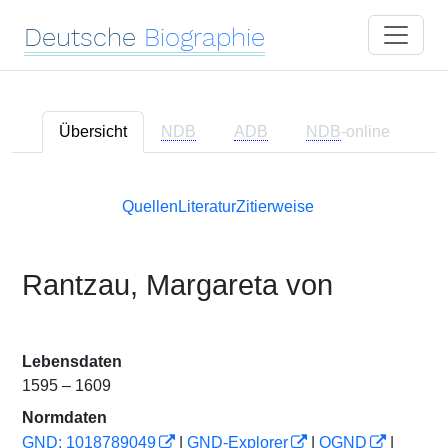
Deutsche
Biographie
Übersicht
NDB
ADB
NDB
-online
Quellen
Literatur
Zitierweise
Rantzau, Margareta von
Lebensdaten
1595 – 1609
Normdaten
GND: 1018789049
|
GND-Explorer
|
OGND
|