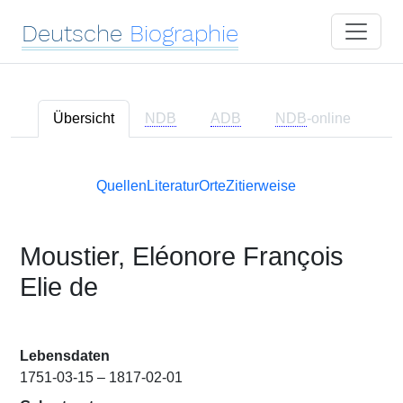
Deutsche
Biographie
Übersicht
NDB
ADB
NDB
-online
Quellen
Literatur
Orte
Zitierweise
Moustier, Eléonore François
Elie de
Lebensdaten
1751-03-15 – 1817-02-01