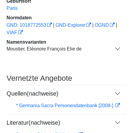
Geburtsort
Paris
Normdaten
GND: 1018772553
|
GND-Explorer
|
OGND
|
VIAF
Namensvarianten
Moustier, Eléonore François Elie de
Vernetzte Angebote
Quellen(nachweise)
* Germania Sacra Personendatenbank [2008-]
Literatur(nachweise)