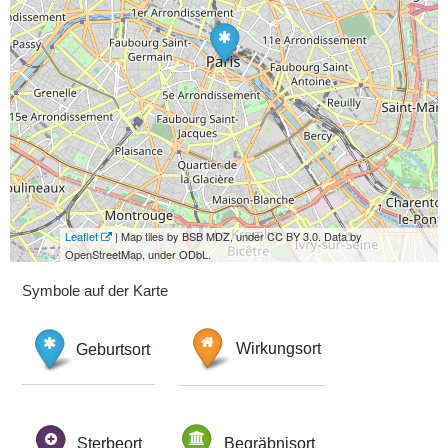
Leaflet
| Map tiles by BSB MDZ, under CC BY 3.0. Data by
OpenStreetMap, under ODbL.
Symbole auf der Karte
Geburtsort
Wirkungsort
Sterbeort
Begräbnisort