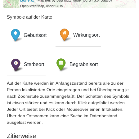
Leaflet
| Map tiles by BSB MDZ, under CC BY 3.0. Data by
OpenStreetMap, under ODbL.
Symbole auf der Karte
Geburtsort
Wirkungsort
Sterbeort
Begräbnisort
Auf der Karte werden im Anfangszustand bereits alle zu der
Person lokalisierten Orte eingetragen und bei Überlagerung je
nach Zoomstufe zusammengefaßt. Der Schatten des Symbols
ist etwas stärker und es kann durch Klick aufgefaltet werden.
Jeder Ort bietet bei Klick oder Mouseover einen Infokasten.
Über den Ortsnamen kann eine Suche im Datenbestand
ausgelöst werden.
Zitierweise