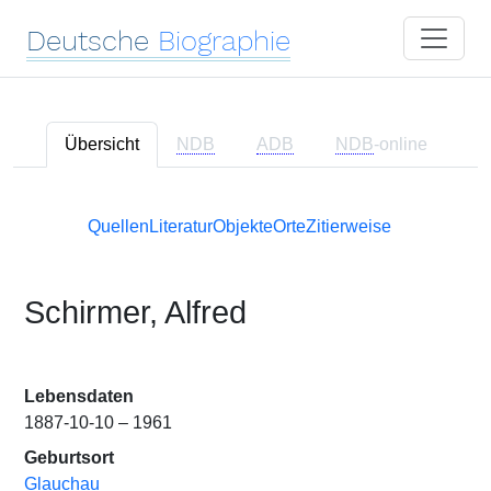
Deutsche
Biographie
Übersicht
NDB
ADB
NDB
-online
Quellen
Literatur
Objekte
Orte
Zitierweise
Schirmer, Alfred
Lebensdaten
1887-10-10 – 1961
Geburtsort
Glauchau