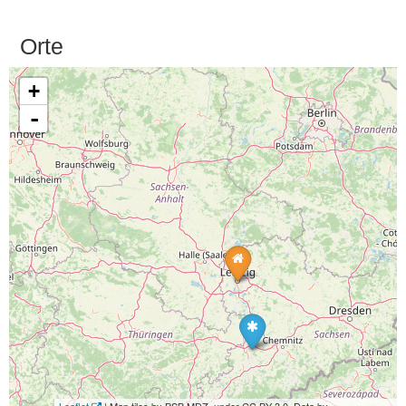
Orte
+
-