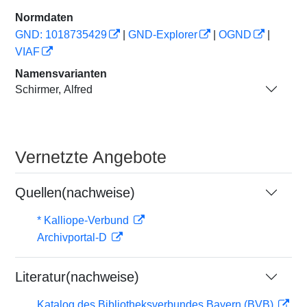
Normdaten
GND: 1018735429
|
GND-Explorer
|
OGND
|
VIAF
Namensvarianten
Schirmer, Alfred
Vernetzte Angebote
Quellen(nachweise)
* Kalliope-Verbund
Archivportal-D
Literatur(nachweise)
Katalog des Bibliotheksverbundes Bayern (BVB)