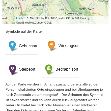
Leaflet
| Map tiles by BSB MDZ, under CC BY 3.0. Data by
OpenStreetMap, under ODbL.
Symbole auf der Karte
Geburtsort
Wirkungsort
Sterbeort
Begräbnisort
Auf der Karte werden im Anfangszustand bereits alle zu der
Person lokalisierten Orte eingetragen und bei Überlagerung je
nach Zoomstufe zusammengefaßt. Der Schatten des Symbols
ist etwas stärker und es kann durch Klick aufgefaltet werden.
Jeder Ort bietet bei Klick oder Mouseover einen Infokasten.
Über den Ortsnamen kann eine Suche im Datenbestand