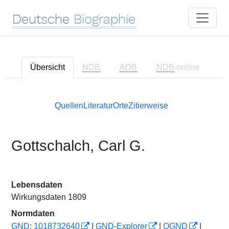
Deutsche
Biographie
Übersicht
NDB
ADB
NDB
-online
Quellen
Literatur
Orte
Zitierweise
Gottschalch, Carl G.
Lebensdaten
Wirkungsdaten 1809
Normdaten
GND: 1018732640
|
GND-Explorer
|
OGND
|