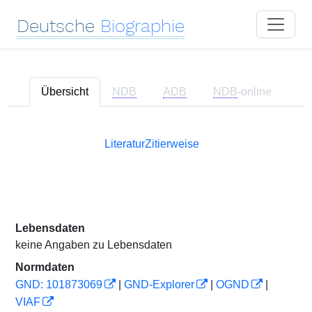
Deutsche
Biographie
Übersicht
NDB
ADB
NDB
-online
Literatur
Zitierweise
Lebensdaten
keine Angaben zu Lebensdaten
Normdaten
GND: 101873069
|
GND-Explorer
|
OGND
|
VIAF