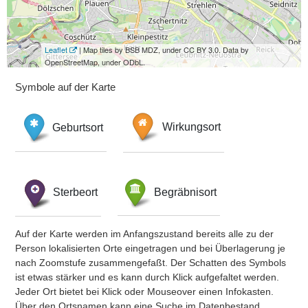
Leaflet
| Map tiles by BSB MDZ, under CC BY 3.0. Data by
OpenStreetMap, under ODbL.
Symbole auf der Karte
Geburtsort
Wirkungsort
Sterbeort
Begräbnisort
Auf der Karte werden im Anfangszustand bereits alle zu der
Person lokalisierten Orte eingetragen und bei Überlagerung je
nach Zoomstufe zusammengefaßt. Der Schatten des Symbols
ist etwas stärker und es kann durch Klick aufgefaltet werden.
Jeder Ort bietet bei Klick oder Mouseover einen Infokasten.
Über den Ortsnamen kann eine Suche im Datenbestand