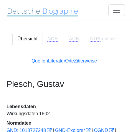
Deutsche
Biographie
Übersicht
NDB
ADB
NDB
-online
Quellen
Literatur
Orte
Zitierweise
Plesch, Gustav
Lebensdaten
Wirkungsdaten 1802
Normdaten
GND: 1018727248
|
GND-Explorer
|
OGND
|