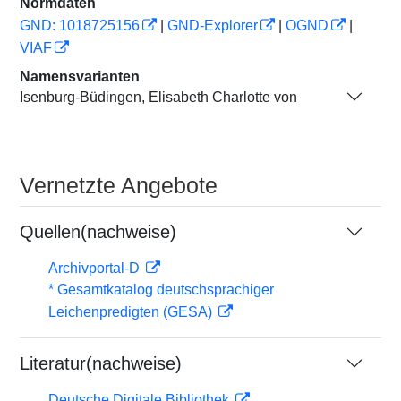
Normdaten
GND: 1018725156
|
GND-Explorer
|
OGND
|
VIAF
Namensvarianten
Isenburg-Büdingen, Elisabeth Charlotte von
Vernetzte Angebote
Quellen(nachweise)
Archivportal-D
* Gesamtkatalog deutschsprachiger
Leichenpredigten (GESA)
Literatur(nachweise)
Deutsche Digitale Bibliothek