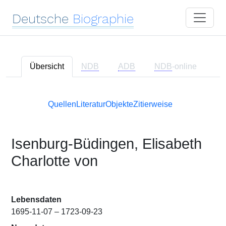
Deutsche
Biographie
Übersicht
NDB
ADB
NDB
-online
Quellen
Literatur
Objekte
Zitierweise
Isenburg-Büdingen, Elisabeth
Charlotte von
Lebensdaten
1695-11-07 – 1723-09-23